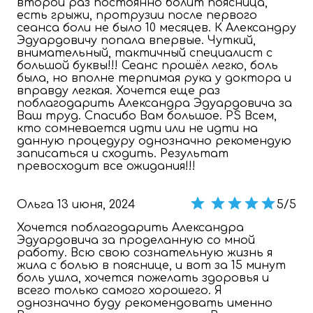
второй раз постоянно болит поясница,
есть грыжи, протрузии после первого
сеанса боли не было 10 месяцев. К Александру
Эдуардовичу попала впервые. Чуткий,
внимательный, тактичный специалист с
большой буквы!!! Сеанс прошёл легко, боль
была, но вполне терпимая рука у доктора и
вправду легкая. Хочется еще раз
поблагодарить Александра Эдуардовича за
Ваш труд. Спасибо Вам большое. PS Всем,
кто сомневается идти или не идти на
данную процедуру однозначно рекомендую
записаться и сходить. Результат
превосходит все ожидания!!!
Ольга
13 июня, 2024
5/5
Хочется поблагодарить Александра
Эдуардовича за проделанную со мной
работу. Всю свою сознательную жизнь я
жила с болью в пояснице, и вот за 15 минут
боль ушла, хочется пожелать здоровья и
всего только самого хорошего. Я
однозначно буду рекомендовать именно