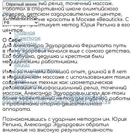
миофасциальный релиз, точечный массаж.
Обратный звонок
Работал в спортивной школе олимпийского
резерва, детском оздоровительном центре,
Ваш город:
элитном салоне красоты в Москвe «Beautick». С
2019 года практикует метод Юрия Репина в его
центре.
Главная
О методе
О Себе:
Филиалы
Для Александра Эдуардовича Ферштата путь
Специалисты
в тему здоровья начался еще с самого детства.
Цены
Его бабушка, дедушка и крестная были
Услуги
медицинскими работниками.
Акции
Боли и симптомы
Имея за плечами большой опыт, длиной в 8 лет
Новости
в медицинском массаже с использованием таких
Блог
современных техник как: изометрическая
Контакты
релаксация и миофасциальный релиз, точечный
массаж, Александр Эдуардович искал все-таки
бесплатный номер РФ
+7(800)-550-47-47
более эффективный метод для глубокой работы
для звонков из-за рубежа
+7(499)-390-17-90
с проблемами опорно-двигательного
аппарата.
Познакомившись с ударным методом им. Юрия
Репина, Александр Эдуардович обратил
внимание на высокую результативность