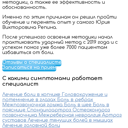
методики, а также ее эффективность и
обоснованность.
Именно по этим причинам он решил пройти
обучение и перенять опыт у самого Юрия
Викторовича Репина.
После успешного освоения методики начал
практиковать ударный метод с 2019 года и с
успехом помог уже более 7000 пациентам
избавиться от боли.
Отзывы о специалисте
Записаться на прием
С какими симптомами работает
специалист
Лечение боли в копчике
Головокружение и
потемнение в глазах
Боль в ребрах
Межпозвоночная грыжа
Боль в шее
Боль в
пояснице
Спондилоартроз
Остеохондроз
позвоночника
Межреберная невралгия
Артроз
суставов
Лечение тянущих болей в мышцах
Лечение головной боли