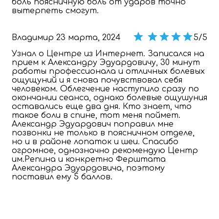
боль поясничную боль от ударов точно
вытерпеть смогут.
Владимир
23 марта, 2024
5/5
Узнал о Центре из Интернет. Записался на
прием к Александру Эдуардовичу, 30 минут
работы профессионала и отличных болевых
ощущуний и я снова почувствовал себя
человеком. Облегчение наступило сразу по
окончании сеанса, однако болевые ощушуния
оставались еще два дня. Кто знает, что
такое боли в спине, тот меня поймет.
Александр Эдуардович поправил мне
позвонки не только в поясничном отделе,
но и в районе лопаток и шеи. Спасибо
огромное, однозначно рекомендую Центр
им.Репина и конкретно Ферштата
Александра Эдуардовича, поэтому
поставил ему 5 баллов.