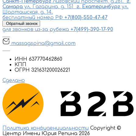
Санкт-Петербург
Лиговский проспект, д.261.
г.
Самара
ул. Гагарина, д. 151
г. Екатеринбург
ул.
Шарташская, д. 14.
бесплатный номер РФ
+7(800)-550-47-47
Обратный звонок
для звонков из-за рубежа
+7(499)-390-17-90
massagspina@gmail.com
ИНН 637770462860
КПП
ОГРН 321631200026221
Сделано
Политика конфиденциальности
Copyright ©
Центр Имени Юрия Репина 2026