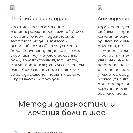
Шейный остеохондроз
Лимфаденит
хроническое заболевание,
характеризуетс
характеризующееся сильной болью
шейных и подче
и ограничением подвижности,
лимфатических у
заставляя людей избегать
приводит к умер
движений головой из-за усиления
области, повыш
боли. Сопутствующие симптомы
температуры и 
включают шум в ушах, головные
К основным при
боли, головокружения, тошноту, и
увеличение лимф
могут сопровождаться онемением
покраснение кож
рук и болезненностью в затылке
аппетита, голов
из-за сдавливания нервных волокон
учащение сердце
и кровеносных сосудов
может усиливать
распространять
лимфатических с
воспаление их 
Методы диагностики и
лечения боли в шее