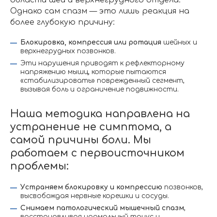
области шеи и верхнегрудного отдела.
Однако сам спазм — это лишь реакция на
более глубокую причину:
Блокировка, компрессия или ротация
шейных и
верхнегрудных позвонков.
Эти нарушения приводят к рефлекторному
напряжению мышц, которые пытаются
«стабилизировать» поврежденный сегмент,
вызывая боль и ограничение подвижности.
Наша методика направлена на
устранение не симптома, а
самой причины боли. Мы
работаем с первоисточником
проблемы:
Устраняем блокировку и компрессию
позвонков,
высвобождая нервные корешки и сосуды.
Снимаем патологический мышечный спазм
,
восстанавливая нормальный тонус и