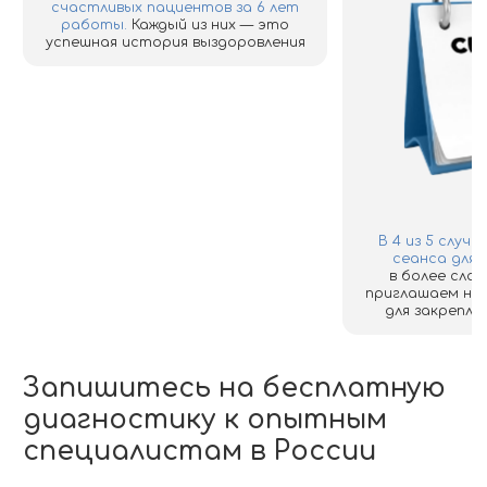
счастливых пациентов за 6 лет
работы.
Каждый из них — это
успешная история выздоровления
В 4 из 5 случ
сеанса для 
в более слож
приглашаем на
для закрепле
Запишитесь на бесплатную
диагностику к опытным
специалистам в России