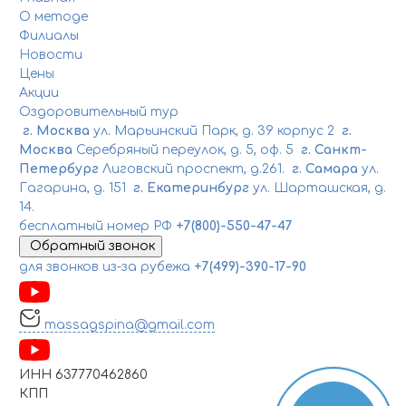
О методе
Филиалы
Новости
Цены
Акции
Оздоровительный тур
г. Москва
ул. Марьинский Парк, д. 39 корпус 2
г.
Москва
Серебряный переулок, д. 5, оф. 5
г. Санкт-
Петербург
Лиговский проспект, д.261.
г. Самара
ул.
Гагарина, д. 151
г. Екатеринбург
ул. Шарташская, д.
14.
бесплатный номер РФ
+7(800)-550-47-47
Обратный звонок
для звонков из-за рубежа
+7(499)-390-17-90
massagspina@gmail.com
ИНН 637770462860
КПП